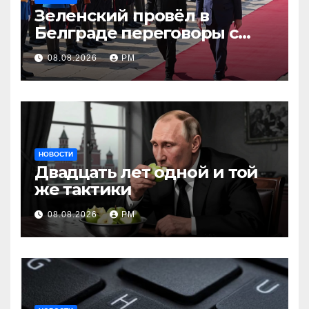
Зеленский провёл в
Белграде переговоры с
Вучичем
08.08.2026
РМ
НОВОСТИ
Двадцать лет одной и той
же тактики
08.08.2026
РМ