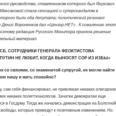
ского руководства, ставленником которого был Янукович.
Максаковой стала сенсацией и суперскандалом в
торого были оба депутата; политический резонанс
е Денис Вороненков дал «Цензор.НЕТ» . К сожалению это
поэтому редакция Русского Монитора приняла решение
тельный материал.
СБ. СОТРУДНИКИ ГЕНЕРАЛА ФЕОКТИСТОВА
ПУТИН НЕ ЛЮБИТ, КОГДА ВЫНОСЯТ СОР ИЗ ИЗБЫ»
 со связями, со знаменитой супругой, не могли найти
свою нишу и жить спокойно?
, сам себя финансировал, не привлекая никаких олигархов
мея никаких политтехнологов. Зачатки демократии еще
лся в Госдуму. Тогда же начались демонстрации на Болотно
и свободы, которые приведут к позитивным изменениям. Но