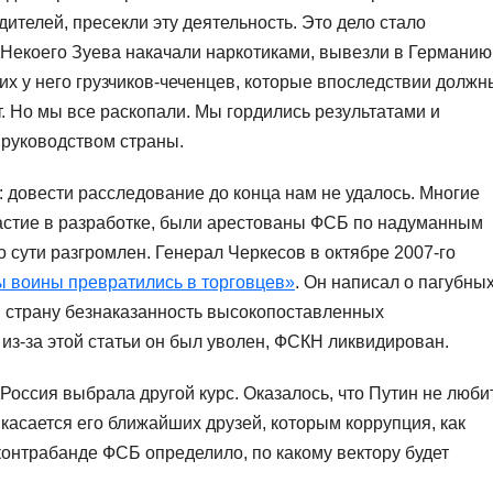
телей, пресекли эту деятельность. Это дело стало
 Некоего Зуева накачали наркотиками, вывезли в Германию
их у него грузчиков-чеченцев, которые впоследствии должн
. Но мы все раскопали. Мы гордились результатами и
 руководством страны.
 довести расследование до конца нам не удалось. Многие
астие в разработке, были арестованы ФСБ по надуманным
 сути разгромлен. Генерал Черкесов в октябре 2007-го
ы воины превратились в торговцев»
. Он написал о пагубны
и страну безнаказанность высокопоставленных
 из-за этой статьи он был уволен, ФСКН ликвидирован.
 Россия выбрала другой курс. Оказалось, что Путин не любит
р касается его ближайших друзей, которым коррупция, как
контрабанде ФСБ определило, по какому вектору будет