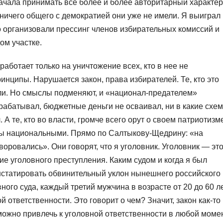
ачала принимать все более и более авторитарный характер
 ничего общего с демократией они уже не имели. Я выиграл
о организовали прессинг членов избирательных комиссий и
ом участке.
аботает только на уничтожение всех, кто в нее не
нципы. Нарушается закон, права избирателей. Те, кто это
ели. Но смыслы подменяют, и «национал-предателем»
рабатывал, бюджетные деньги не осваивал, ни в какие схе
А те, кто во власти, громче всего орут о своем патриотизм
сы национальными. Прямо по Салтыкову-Щедрину: «на
оровались». Они говорят, что я уголовник. Уголовник — эт
е уголовного преступления. Каким судом и когда я был
нстатировать обвинительный уклон нынешнего российского
ого суда, каждый третий мужчина в возрасте от 20 до 60 л
й ответственности. Это говорит о чем? Значит, закон как-то
можно привлечь к уголовной ответственности в любой моме