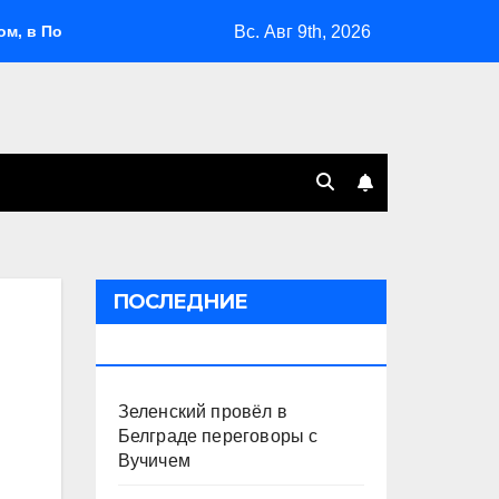
Вс. Авг 9th, 2026
лжье и на Кубани вновь горят НПЗ
«Яблоко» выбрало
ПОСЛЕДНИЕ
ПУБЛИКАЦИИ
Зеленский провёл в
Белграде переговоры с
Вучичем