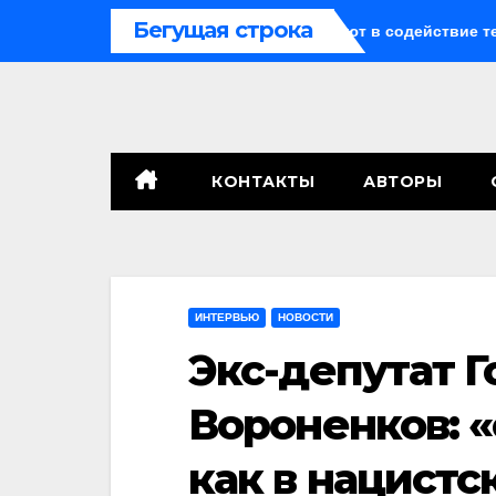
Перейти
Бегущая строка
криптомошенничестве оборачивают в содействие терроризму
к
содержимому
КОНТАКТЫ
АВТОРЫ
ИНТЕРВЬЮ
НОВОСТИ
Экс-депутат 
Вороненков: «
как в нацистс