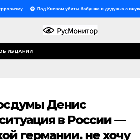
Под Киевом убиты бабушка и дедушка с внуком, в Пово
ОБ ИЗДАНИИ
Госдумы Денис
ситуация в России —
кой германии. не хочу