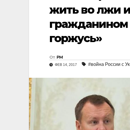
жить во лжи и
гражданином 
горжусь»
От
РМ
#война России с У
ФЕВ 14, 2017