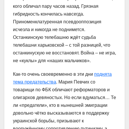
кого обличал пару часов назад. Грязная
гибридность кончилась навсегда.
Приноменклатуренная псевдооппозиция
исчезла и никогда не поднимется.
Останкинскую телебашню ждёт судьба
телебашни харьковской – с той разницей, что
останкинускую не восстановят. Война – не игра,
не «куклы» для «наших мальчиков».
Как-то очень своевременно в эти дни
поднята
тема предательства
. Мария Певчих со
товарищи по ФБК обличают реформаторов и
олигархов девяностых. Но если вдуматься… Те
ли «предатели», кто в нынешней эмиграции
довольно чётко высказываются в поддержку
украинской борьбы, призывают к
вооружённому сопротивлению путинизму, а