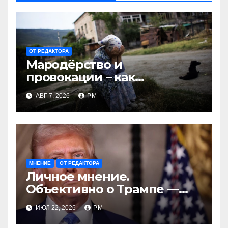
ОТ РЕДАКТОРА
Мародёрство и
провокации – как
инструменты современной
АВГ 7, 2026
РМ
политики России
МНЕНИЕ
ОТ РЕДАКТОРА
Личное мнение.
Объективно о Трампе —
проблемы реалиста
ИЮЛ 22, 2026
РМ