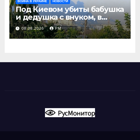
ВОЙНА В УКРАИНЕ
НОВОСТИ
Под Киевом убиты бабушка
и дедушка с внуком, в
Поволжье и на Кубани
08.08.2026
РМ
вновь горят НПЗ