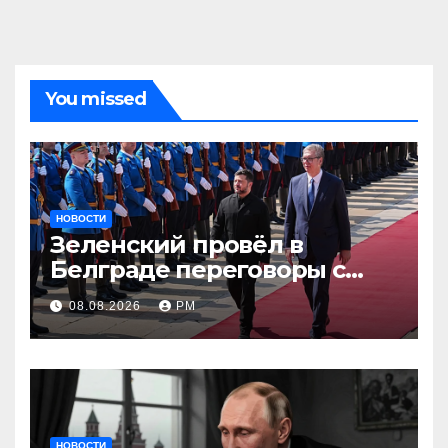
You missed
НОВОСТИ
Зеленский провёл в
Белграде переговоры с
Вучичем
08.08.2026
РМ
НОВОСТИ