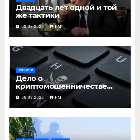
Двадцать лет одной и той
же тактики
08.08.2026
РМ
НОВОСТИ
Дело о
криптомошенничестве
оборачивают в содействие
08.08.2026
РМ
терроризму