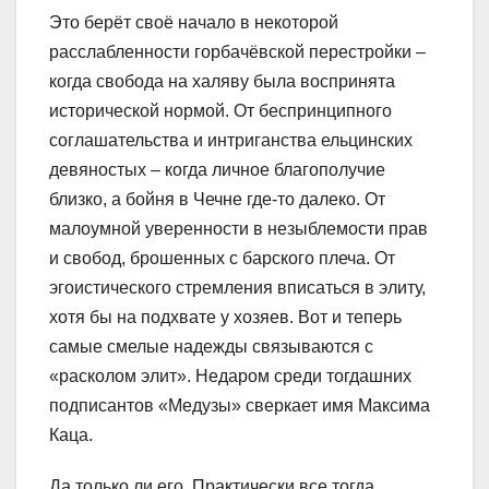
Это берёт своё начало в некоторой
расслабленности горбачёвской перестройки –
когда свобода на халяву была воспринята
исторической нормой. От беспринципного
соглашательства и интриганства ельцинских
девяностых – когда личное благополучие
близко, а бойня в Чечне где-то далеко. От
малоумной уверенности в незыблемости прав
и свобод, брошенных с барского плеча. От
эгоистического стремления вписаться в элиту,
хотя бы на подхвате у хозяев. Вот и теперь
самые смелые надежды связываются с
«расколом элит». Недаром среди тогдашних
подписантов «Медузы» сверкает имя Максима
Каца.
Да только ли его. Практически все тогда