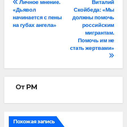
Навигация
Личное мнение.
Виталий
«Дьявол
Скойбеда: «Мы
по
начинается с пены
должны помочь
записям
на губах ангела»
российским
мигрантам.
Помочь им не
стать жертвами»
От
РМ
Похожая запись