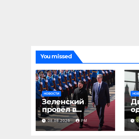
You missed
НОВОСТИ
НО
Зеленский
Д
провёл в
о
Белграде
т
08.08.2026
РМ
0
переговоры с
Вучичем