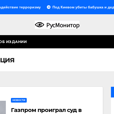
твие терроризму
Под Киевом убиты бабушка и дедушка 
ОБ ИЗДАНИИ
ция
НОВОСТИ
Газпром проиграл суд в