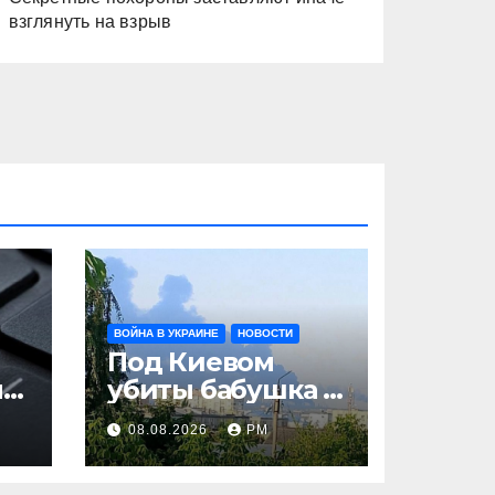
взглянуть на взрыв
ВОЙНА В УКРАИНЕ
НОВОСТИ
Под Киевом
ни
убиты бабушка и
дедушка с
08.08.2026
РМ
внуком, в
Поволжье и на