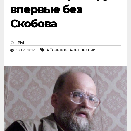
впервые без
Скобова
От
РМ
#Главное
,
#репрессии
ОКТ 4, 2024