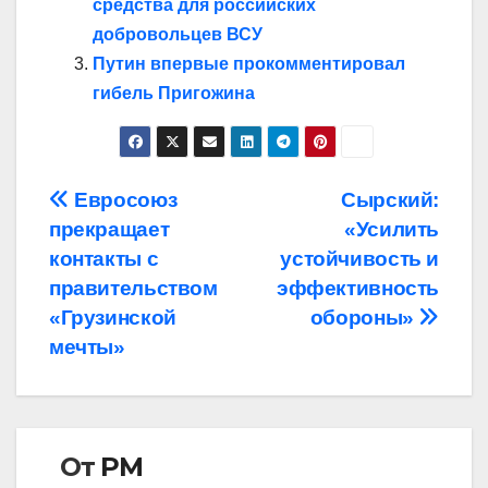
средства для российских
добровольцев ВСУ
Путин впервые прокомментировал
гибель Пригожина
Навигация
Евросоюз
Сырский:
прекращает
«Усилить
по
контакты с
устойчивость и
записям
правительством
эффективность
«Грузинской
обороны»
мечты»
От
РМ