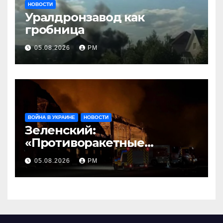
НОВОСТИ
Уралдронзавод как
гробница
05.08.2026
РМ
ВОЙНА В УКРАИНЕ
НОВОСТИ
Зеленский:
«Противоракетные
средства могли бы спасти
05.08.2026
РМ
погибших сегодня»