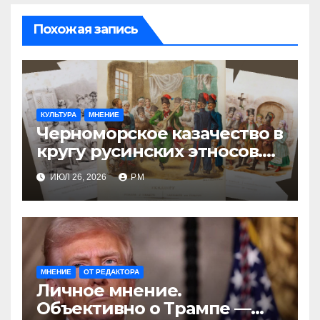
Похожая запись
КУЛЬТУРА
МНЕНИЕ
Черноморское казачество в
кругу русинских этносов.
Часть первая: А галичанин
ИЮЛ 26, 2026
РМ
казак?
МНЕНИЕ
ОТ РЕДАКТОРА
Личное мнение.
Объективно о Трампе —