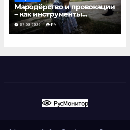
Мародёрство и провокации
– как инструменты
современной политики
07.08.2026
РМ
России