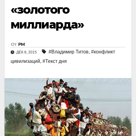
«золотого
миллиарда»
От
РМ
#Владимир Титов
,
#конфликт
ДЕК 8, 2015
цивилизаций
,
#Текст дня