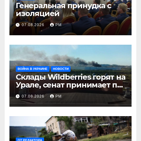
Генеральная принудка с
изоляцией
07.08.2026
РМ
ВОЙНА В УКРАИНЕ
НОВОСТИ
Склады Wildberries горят на
Урале, сенат принимает по
Грэму закон
07.08.2026
РМ
ОТ РЕДАКТОРА