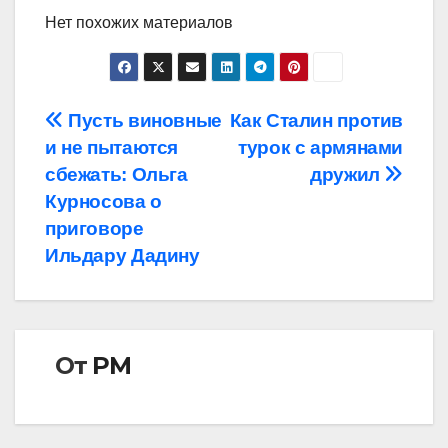
Нет похожих материалов
Навигация
Пусть виновные
Как Сталин против
и не пытаются
турок с армянами
по
сбежать: Ольга
дружил
записям
Курносова о
приговоре
Ильдару Дадину
От
РМ