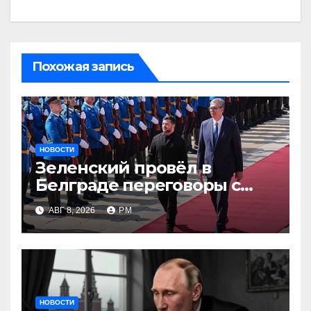
Похожая запись
НОВОСТИ
Зеленский провёл в
Белграде переговоры с
Вучичем
АВГ 8, 2026
РМ
НОВОСТИ