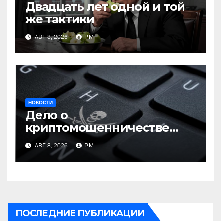
Двадцать лет одной и той
же тактики
АВГ 8, 2026
РМ
НОВОСТИ
Дело о
криптомошенничестве
оборачивают в содействие
АВГ 8, 2026
РМ
терроризму
ПОСЛЕДНИЕ ПУБЛИКАЦИИ