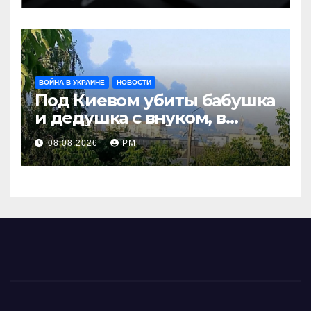
ВОЙНА В УКРАИНЕ
НОВОСТИ
Под Киевом убиты бабушка
и дедушка с внуком, в
Поволжье и на Кубани
08.08.2026
РМ
вновь горят НПЗ