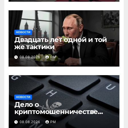
НОВОСТИ
Двадцать лет одной и той
же тактики
08.08.2026
РМ
НОВОСТИ
Дело о
криптомошенничестве
оборачивают в содействие
08.08.2026
РМ
терроризму