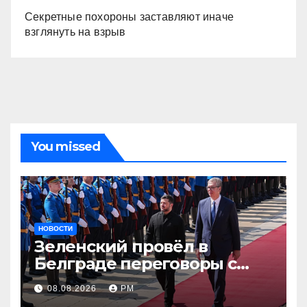
Секретные похороны заставляют иначе
взглянуть на взрыв
You missed
НОВОСТИ
Зеленский провёл в
Белграде переговоры с
Вучичем
08.08.2026
РМ