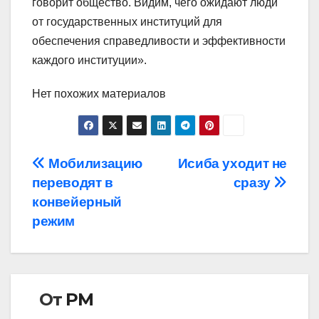
говорит общество. Видим, чего ожидают люди
от государственных институций для
обеспечения справедливости и эффективности
каждого институции».
Нет похожих материалов
Навигация
Мобилизацию
Исиба уходит не
переводят в
сразу
по
конвейерный
записям
режим
От
РМ