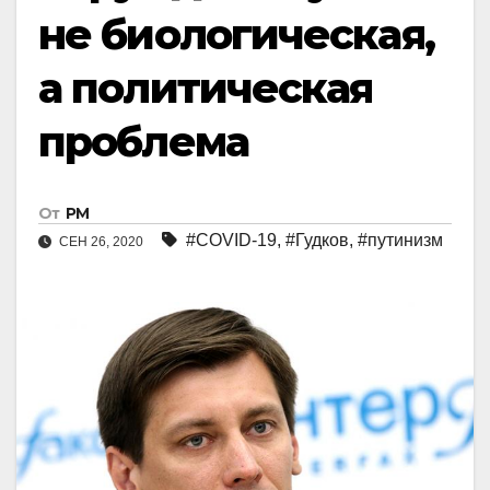
не биологическая,
а политическая
проблема
От
РМ
#COVID-19
,
#Гудков
,
#путинизм
СЕН 26, 2020