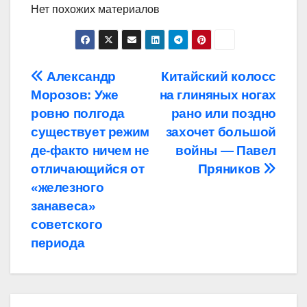
Нет похожих материалов
Навигация
Александр
Китайский колосс
Морозов: Уже
на глиняных ногах
по
ровно полгода
рано или поздно
записям
существует режим
захочет большой
де-факто ничем не
войны — Павел
отличающийся от
Пряников
«железного
занавеса»
советского
периода