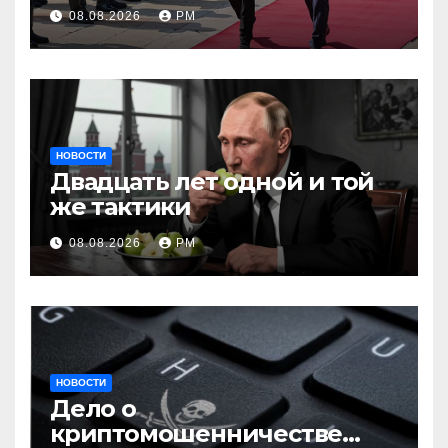
Вучичем
08.08.2026
РМ
НОВОСТИ
Двадцать лет одной и той
же тактики
08.08.2026
РМ
НОВОСТИ
Дело о
криптомошенничестве