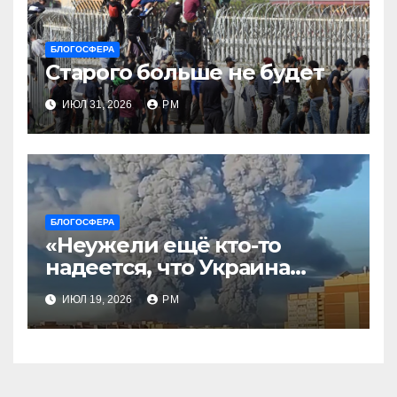
БЛОГОСФЕРА
Старого больше не будет
ИЮЛ 31, 2026
РМ
БЛОГОСФЕРА
«Неужели ещё кто-то
надеется, что Украина
будет действовать
ИЮЛ 19, 2026
РМ
непоследовательно?»