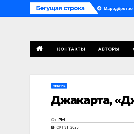
Перейти
Бегущая строка
 сенат принимает по Грэму закон
Мародёрство и провока
к
содержимому
КОНТАКТЫ
АВТОРЫ
МНЕНИЕ
Джакарта, «Д
От
РМ
ОКТ 31, 2025