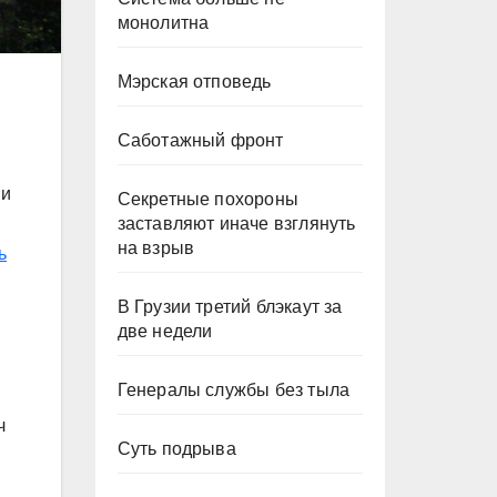
монолитна
Мэрская отповедь
Саботажный фронт
ии
Секретные похороны
заставляют иначе взглянуть
на взрыв
ь
В Грузии третий блэкаут за
две недели
Генералы службы без тыла
ч
Суть подрыва