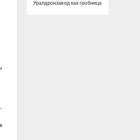
Уралдронзавод как гробница
и
и
–
в