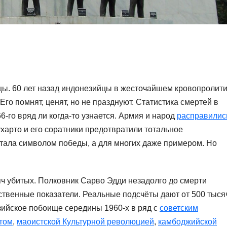
цы. 60 лет назад индонезийцы в жесточайшем кровопролит
Его помнят, ценят, но не празднуют. Статистика смертей в
6-го вряд ли когда-то узнается. Армия и народ
расправилис
ухарто и его соратники предотвратили тотальное
тала символом победы, а для многих даже примером. Но
ч убитых. Полковник Сарво Эдди незадолго до смерти
бственные показатели. Реальные подсчёты дают от 500 тыся
зийское побоище середины 1960-х в ряд с
советским
том
,
маоистской Культурной революцией
,
камбоджийской