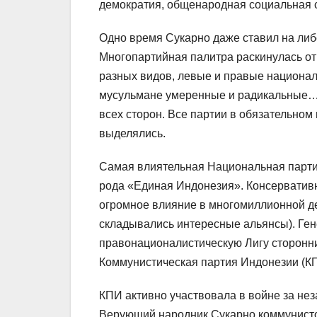
демократия, общенародная социальная 
Одно время Сукарно даже ставил на ли
Многопартийная палитра раскинулась о
разных видов, левые и правые национал
мусульмане умеренные и радикальные…
всех сторон. Все партии в обязательном
выделялись.
Самая влиятельная Национальная партия
рода «Единая Индонезия». Консерватив
огромное влияние в многомиллионной д
складывались интересные альянсы). Ген
правонационалистическую Лигу сторонни
Коммунистическая партия Индонезии (К
КПИ активно участвовала в войне за нез
Верующий народник Сукарно коммунистом