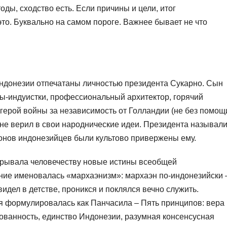
оды, сходство есть. Если причины и цели, итог
то. Буквально на самом пороге. Важнее бывает не что
ндонезии отпечатаны личностью президента Сукарно. Сын
ы-индуистки, профессиональный архитектор, горячий
 герой войны за независимость от Голландии (не без помощ
нне верил в свои народнические идеи. Президента называл
ионов индонезийцев были культово привержены ему.
крывала человечеству новые истины всеобщей
ние именовалась «мархаэнизм»: мархаэн по-индонезийски 
видел в детстве, проникся и поклялся вечно служить.
 формулировалась как Панчасила – Пять принципов: вера 
зованность, единство Индонезии, разумная консенсусная