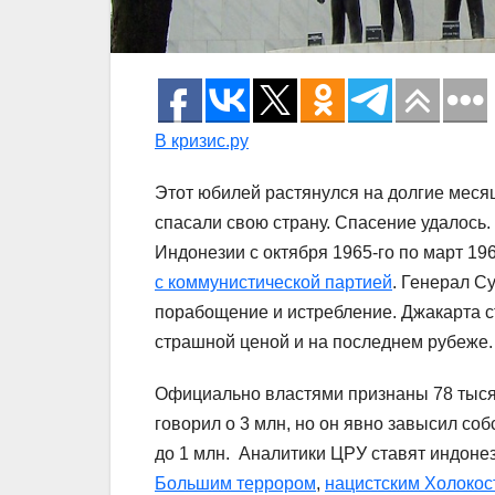
В кризис.ру
Этот юбилей растянулся на долгие меся
спасали свою страну. Спасение удалось. 
Индонезии с октября 1965-го по март 196
с коммунистической партией
. Генерал С
порабощение и истребление. Джакарта с
страшной ценой и на последнем рубеже.
Официально властями признаны 78 тыся
говорил о 3 млн, но он явно завысил со
до 1 млн. Аналитики ЦРУ ставят индоне
Большим террором
,
нацистским Холокос