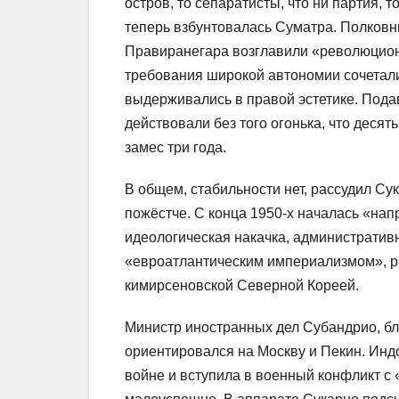
остров, то сепаратисты, что ни партия, 
теперь взбунтовалась Суматра. Полков
Правиранегара возглавили «революционн
требования широкой автономии сочетали
выдерживались в правой эстетике. Пода
действовали без того огонька, что деся
замес три года.
В общем, стабильности нет, рассудил Сук
пожёстче. С конца 1950-х началась «нап
идеологическая накачка, административн
«евроатлантическим империализмом», р
кимирсеновской Северной Кореей.
Министр иностранных дел Субандрио, б
ориентировался на Москву и Пекин. Ин
войне и вступила в военный конфликт с