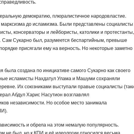
справедливость.
беральную демократию, плюралистичное народовластие.
т марксизма до исламизма. Были представлены социалисты
исты, консерваторы и лейбористы, католики и протестанты,
 Сам Сукарно был, разумеется беспартийным, превыше
 порядке присягали ему на верность. Но некоторые заметно
 была создана по инициативе самого Сукарно как своего
ные исламисты Нахдатул Улама и Машуми сохраняли
еревне. Их союзниками выступали правые социалисты (так
ерал Абдул Харис Насутион возглавлял
ков независимости. Но особое место занимала
ПИ).
ависимость и обрела на этом немалую популярность.
 не был, но к КПИ и её идеологии относился весьма