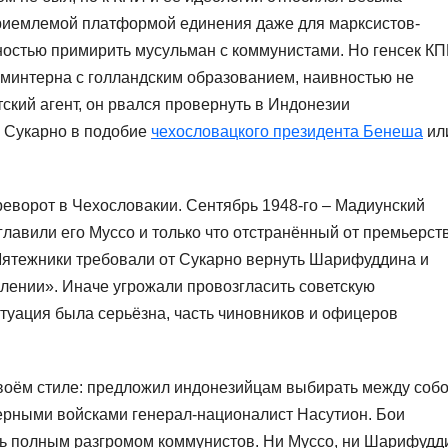
приемлемой платформой единения даже для марксистов-
ностью примирить мусульман с коммунистами. Но генсек К
минтерна с голландским образованием, наивностью не
тский агент, он рвался провернуть в Индонезии
ь Сукарно в подобие
чехословацкого президента Бенеша
ил
реворот в Чехословакии. Сентябрь 1948-го – Мадиунский
главили его Муссо и только что отстранённый от премьерст
ятежники требовали от Сукарно вернуть Шарифуддина и
лении». Иначе угрожали провозгласить советскую
Ситуация была серьёзна, часть чиновников и офицеров
своём стиле: предложил индонезийцам выбирать между соб
ерными войсками генерал-националист Насутион. Бои
ись полным разгромом коммунистов. Ни Муссо, ни Шарифудд