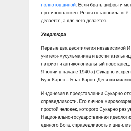
полпотовщиной
. Если брать цифры и мет
противоположен. Резня остановила всё э
делается, а для чего делается.
Увертюра
Первые два десятилетия независимой И
учителя-мусульманина и воспитательниц
патриот и антиколониальный повстанец,
Японии в начале 1940-х) Сукарно искре
Бунг Карно – Брат Карно. Десятки милл
Индонезия в представлении Сукарно от
справедливости. Его личное мировоззре
простой человек, которого Сукарно раз у
Национально-государственная идеология
единого Бога, справедливость и цивили