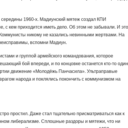
е середины 1960-х. Мадиунский мятеж создал КПИ
, с кем приходится иметь дело. Об этом не забывали. И эт
. Коммунисты никому не казались невинными жертвами. На
 неисправимы, вспомни Мадиун.
стами и группой армейского командования, которое
ешающий бой впереди, и по концовке останется кто-то один
партии движение «Молодёжь Панчасила». Ультраправые
рагом народа и поклялись покончить с коммунизмом на
тро простил. Даже стал тщательно присматриваться как к
нном либерализме. Сплошные раздоры и мятежи, что ни