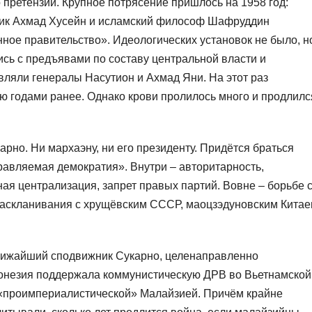
то претензии. Крупное потрясение пришлось на 1958 год:
ник Ахмад Хусейн и исламский философ Шафруддин
ое правительство». Идеологических установок не было, н
сь с предъявами по составу центральной власти и
вляли генералы Насутион и Ахмад Яни. На этот раз
тью годами ранее. Однако крови пролилось много и продлилс
арно. Ни мархаэну, ни его президенту. Придётся браться
равляемая демократия». Внутри – авторитарность,
ая централизация, запрет правых партий. Вовне – борьбе 
аскланивания с хрущёвским СССР, маоцзэдуновским Китае
лижайший сподвижник Сукарно, целенаправленно
донезия поддержала коммунистическую ДРВ во Вьетнамской
 «проимпериалистической» Малайзией. Причём крайне