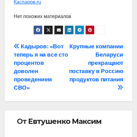
Каспаров.ru
Нет похожих материалов
Навигация
Кадыров: «Вот
Крупные компании
теперь я на все сто
Беларуси
по
процентов
прекращают
записям
доволен
поставку в Россию
проведением
продуктов питания
СВО»
От
Евтушенко Максим