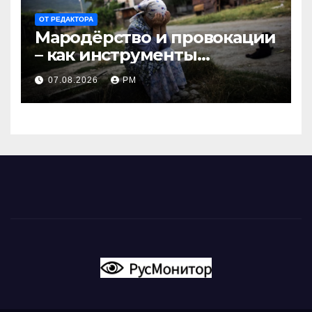
ОТ РЕДАКТОРА
Мародёрство и провокации
– как инструменты
современной политики
07.08.2026
РМ
России