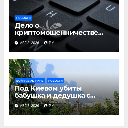
НОВОСТИ
Дело о
криптомошенничестве
оборачивают в содействие
АВГ 8, 2026
РМ
терроризму
ВОЙНА В УКРАИНЕ
НОВОСТИ
Под Киевом убиты
бабушка и дедушка с
внуком, в Поволжье и на
АВГ 8, 2026
РМ
Кубани вновь горят НПЗ