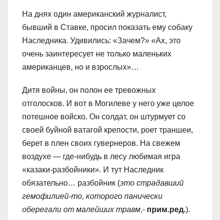
На днях один американский журналист,
бывший в Ставке, просил показать ему собаку
Наследника. Удивились: «Зачем?» «Ах, это
очень заинтересует не только маленьких
американцев, но и взрослых»…
Дитя войны, он полон ее тревожных
отголосков. И вот в Могилеве у него уже целое
потешное войско. Он солдат, он штурмует со
своей буйной ватагой крепости, роет траншеи,
берет в плен своих гувернеров. На свежем
воздухе — где-нибудь в лесу любимая игра
«казаки-разбойники». И тут Наследник
обязательно… разбойник (
это страдавший
гемофилией-то, которого панически
оберегали от малейших травм
,-
прим.ред.
).