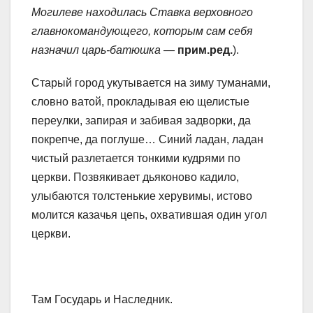
Могилеве находилась Ставка верховного
главнокомандующего, которым сам себя
назначил царь-батюшка
—
прим.ред.
).
Старый город укутывается на зиму туманами,
словно ватой, прокладывая ею щелистые
переулки, запирая и забивая задворки, да
покрепче, да поглуше… Синий ладан, ладан
чистый разлетается тонкими кудрями по
церкви. Позвякивает дьяконово кадило,
улыбаются толстенькие херувимы, истово
молится казачья цепь, охватившая один угол
церкви.
Там Государь и Наследник.