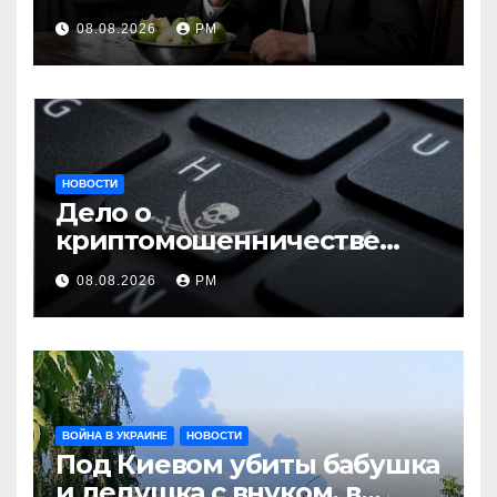
08.08.2026
РМ
НОВОСТИ
Дело о
криптомошенничестве
оборачивают в содействие
08.08.2026
РМ
терроризму
ВОЙНА В УКРАИНЕ
НОВОСТИ
Под Киевом убиты бабушка
и дедушка с внуком, в