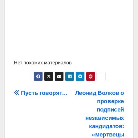
Нет похожих материалов
Навигация
Пусть говорят…
Леонид Волков о
проверке
по
подписей
записям
независимых
кандидатов:
«мертвецы