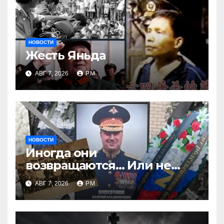
НОВОСТИ
Жесть Яньда
АВГ 7, 2026
РМ
НОВОСТИ
Иногда они
возвращаются… Или не
возвращаются
АВГ 7, 2026
РМ