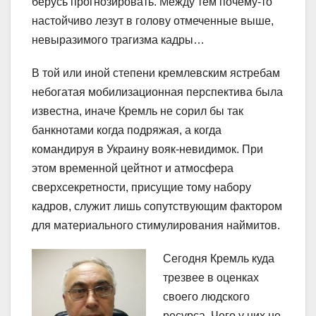
берусь прогнозировать. Между тем почему-то
настойчиво лезут в голову отмеченные выше,
невыразимого трагизма кадры…
В той или иной степени кремлевским ястребам
небогатая мобилизационная перспектива была
известна, иначе Кремль не сорил бы так
банкнотами когда подряжая, а когда
командируя в Украину вояк-невидимок. При
этом временной цейтнот и атмосфера
сверхсекретности, присущие тому набору
кадров, служит лишь сопутствующим фактором
для материального стимулирования наймитов.
Сегодня Кремль куда
трезвее в оценках
своего людского
ресурса. Чего у них не