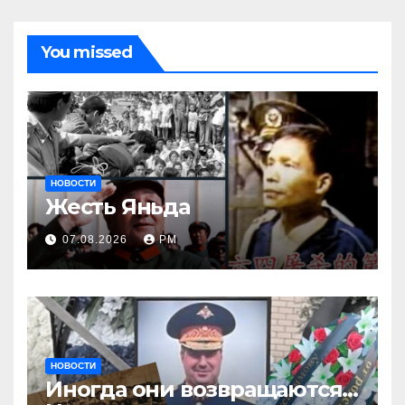
You missed
НОВОСТИ
Жесть Яньда
07.08.2026
РМ
НОВОСТИ
Иногда они возвращаются…