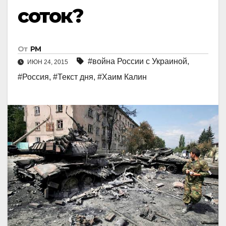
соток?
От
РМ
#война России с Украиной
,
ИЮН 24, 2015
#Россия
,
#Текст дня
,
#Хаим Калин