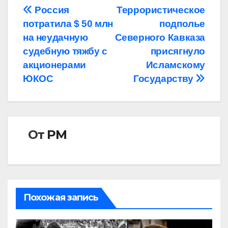
Навигация
Россия
Террористическое
потратила $ 50 млн
подполье
по
на неудачную
Северного Кавказа
записям
судебную тяжбу с
присягнуло
акционерами
Исламскому
ЮКОС
Государству
От
РМ
Похожая запись