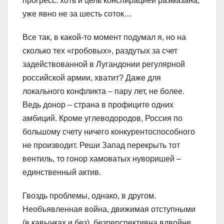
прогресс: хоть и цель конспирацией размазана,
уже явно не за шесть соток…
Все так, в какой-то момент подумал я, но на
сколько тех «гробовых», раздутых за счет
задействованной в Лугандонии регулярной
российской армии, хватит? Даже для
локального конфликта – пару лет, не более.
Ведь донор – страна в профиците одних
амбиций. Кроме углеводородов, Россия по
большому счету ничего конкурентоспособного
не производит. Реши Запад перекрыть тот
вентиль, то гонор хамоватых нуворишей –
единственный актив.
Гвоздь проблемы, однако, в другом.
Необъявленная война, движимая отступными
(в кавычках и без), безперспективна вдвойне.