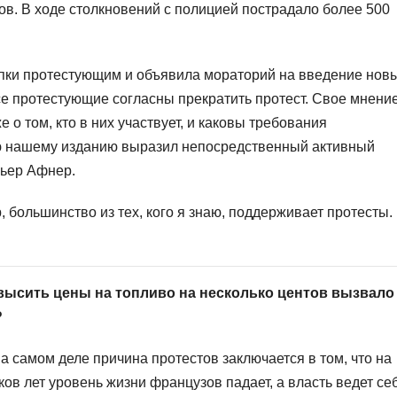
ов. В ходе столкновений с полицией пострадало более 500
тупки протестующим и объявила мораторий на введение нов
се протестующие согласны прекратить протест. Свое мнени
 о том, кто в них участвует, и каковы требования
ю нашему изданию выразил непосредственный активный
Пьер Афнер.
 большинство из тех, кого я знаю, поддерживает протесты.
высить цены на топливо на несколько центов вызвало
?
а самом деле причина протестов заключается в том, что на
ов лет уровень жизни французов падает, а власть ведет се