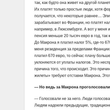
так, как будто она живет на другой план
Их платят только простые люди, хотя ф
получается, что некоторые равнее… Эли
зарабатывают во Франции, но платят на
например, в Люксембурге. А вот у меня 
пенсия меньше 20 тысяч евро в год, так 
До Макрона я платил налог 5%, где-то 670
меня резиденция за пределами Франции, 
платил 670 евро, то сейчас плачу боль
уклоняются от уплаты налогов. Это нес
причина того, что происходит. Это прич
жилеты» требуют отставки Макрона. Этот
— Но ведь за Макрона проголосова
— Голосовали не за него. Люди голосова
Людям надоели предыдущие, традиционн