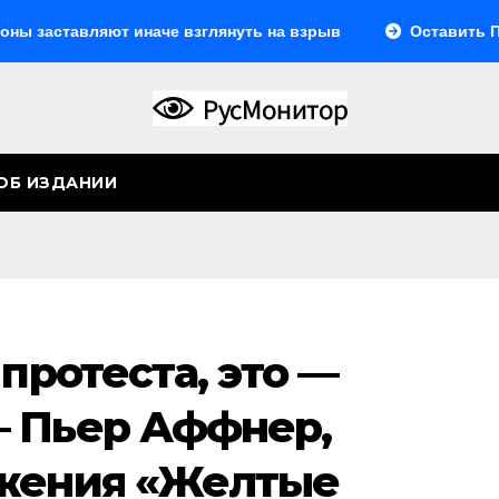
вляют иначе взглянуть на взрыв
Оставить Путина од
ОБ ИЗДАНИИ
 протеста, это —
 Пьер Аффнер,
ижения «Желтые