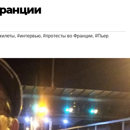
Франции
жилеты
,
#интервью
,
#протесты во Франции
,
#Пьер