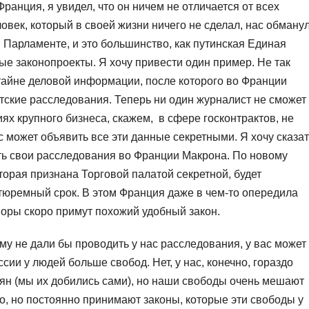
Франция, я увидел, что он ничем не отличается от всех
ловек, который в своей жизни ничего не сделал, нас обманул
 Парламенте, и это большинство, как путинская Единая
ые законопроекты. Я хочу привести один пример. Не так
тайне деловой информации, после которого во Франции
ские расследования. Теперь ни один журналист не сможет
х крупного бизнеса, скажем, в сфере госконтрактов, не
ес может объявить все эти данные секретными. Я хочу сказа
ть свои расследования во Франции Макрона. По новому
торая признана Торговой палатой секретной, будет
тюремный срок. В этом Франция даже в чем-то опередила
воры скоро примут похожий удобный закон.
ему не дали бы проводить у нас расследования, у вас может
сии у людей больше свобод. Нет, у нас, конечно, гораздо
иян (мы их добились сами), но наши свободы очень мешают
но, но постоянно принимают законы, которые эти свободы у