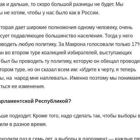
так и дальше, то скоро большой разницы не будет. Мы
ы не хотим, чтобы у нас было как в России.
оторая дает широкие полномочия одному человеку, очень
лосует подавляющее большинство населения. Тогда у него
оводить любую политику. За Макрона голосовали только 17
ран во втором туре коалицией избирателей, выступающих
был бы проводить ту политику, которую он обещал проводи
ором туре, но он сказал всем им: «Идите к черту, я теперь
ты, на народ мне наплевать». Именно поэтому мы понимае
иться ее изменения.
парламентской Республикой?
ше подходит. Кроме того, надо сделать так, чтобы выборы 
или в разное время.
одили раз в семь лет, а выборы в парламент — каждые пя