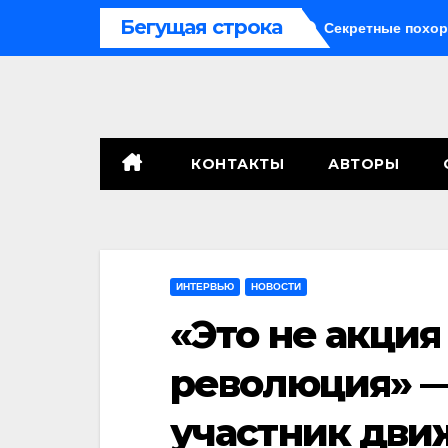
Перейти
Бегущая строка
ведь
Саботажный фронт
Секретные похороны заста
к
содержимому
КОНТАКТЫ
АВТОРЫ
ИНТЕРВЬЮ
НОВОСТИ
«Это не акция
революция» —
участник дв