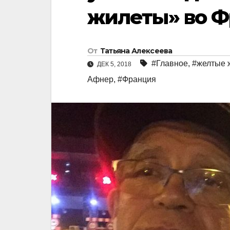
жилеты» во 
От
Татьяна Алексеева
#Главное
,
#желтые 
ДЕК 5, 2018
Афнер
,
#Франция