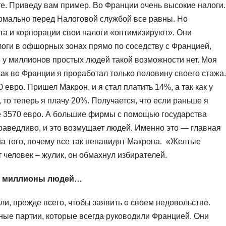
ете. Приведу вам пример. Во Франции очень высокие налоги.
ормально перед Налоговой службой все равны. Но
та и корпорации свои налоги «оптимизируют». Они
логи в офшорных зонах прямо по соседству с Францией,
и у миллионов простых людей такой возможности нет. Моя
как во Франции я проработал только половину своего стажа.
 евро. Пришел Макрон, и я стал платить 14%, а так как у
то теперь я плачу 20%. Получается, что если раньше я
ше 3570 евро. А большие фирмы с помощью государства
праведливо, и это возмущает людей. Именно это — главная
ина того, почему все так ненавидят Макрона. «Желтые
 человек – жулик, он обмахнул избирателей.
ли миллионы людей…
ли, прежде всего, чтобы заявить о своем недовольстве.
ые партии, которые всегда руководили Францией. Они