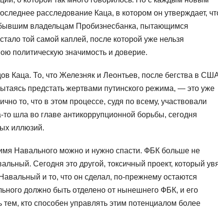
Последнее расследование Каца, в котором он утверждает, чт
 бывшим владельцам Пробизнесбанка, пытающимся
тало той самой каплей, после которой уже нельзя
вою политическую значимость и доверие.
в Каца. То, что Железняк и Леонтьев, после бегства в США
ытаясь предстать жертвами путинского режима, — это уже
чно то, что в этом процессе, судя по всему, участвовали
а-то шла во главе антикоррупционной борьбы, сегодня
вых иллюзий.
 имя Навального можно и нужно спасти. ФБК больше не
альный. Сегодня это другой, токсичный проект, который ув
 Навальный и то, что он сделал, по-прежнему остаются
ного должно быть отделено от нынешнего ФБК, и его
 тем, кто способен управлять этим потенциалом более