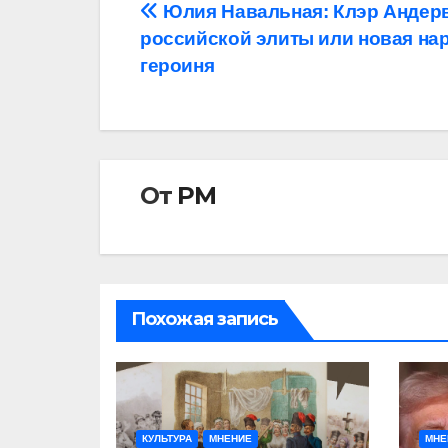
Навигация
Юлия Навальная: Клэр Андер
российской элиты или новая на
по
героиня
записям
От
РМ
Похожая запись
КУЛЬТУРА
МНЕНИЕ
МНЕ