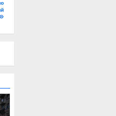
ло
ый