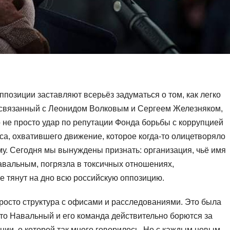
позиции заставляют всерьёз задуматься о том, как легко
, связанный с Леонидом Волковым и Сергеем Железняком,
 не просто удар по репутации Фонда борьбы с коррупцией
иса, охватившего движение, которое когда-то олицетворяло
у. Сегодня мы вынуждены признать: организация, чьё имя
вальным, погрязла в токсичных отношениях,
е тянут на дно всю российскую оппозицию.
просто структура с офисами и расследованиями. Это была
что Навальный и его команда действительно борются за
ции, о которой так много говорилось. Но с каждым новым