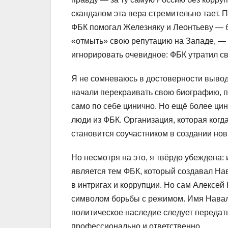
скандалом эта вера стремительно тает. 
ФБК помогал Железняку и Леонтьеву —
«отмыть» свою репутацию на Западе, — с
игнорировать очевидное: ФБК утратил с
Я не сомневаюсь в достоверности выводо
начали перекраивать свою биографию, п
само по себе цинично. Но ещё более цини
люди из ФБК. Организация, которая когд
становится соучастником в создании но
Но несмотря на это, я твёрдо убеждена:
является тем ФБК, который создавал Нав
в интригах и коррупции. Но сам Алексей
символом борьбы с режимом. Имя Наваль
политическое наследие следует передать
профессионально и ответственно.