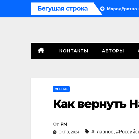
Перейти
Бегущая строка
сенат принимает по Грэму закон
Мародёрство и провокаци
к
содержимому
КОНТАКТЫ
АВТОРЫ
МНЕНИЕ
Как вернуть Н
От
РМ
#Главное
,
#Российс
ОКТ 8, 2024