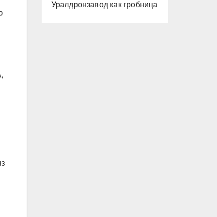
Уралдронзавод как гробница
о
,
яз