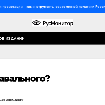
и – как инструменты современной политики России
Жес
ОБ ИЗДАНИИ
авального?
кая оппозиция