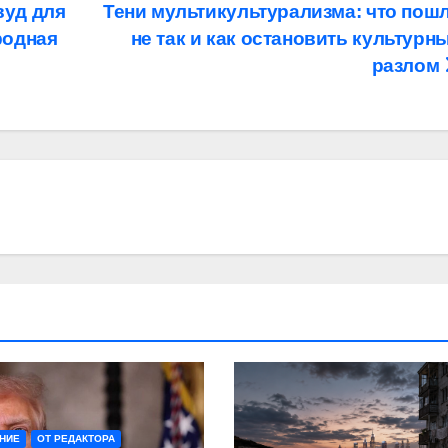
вуд для
Тени мультикультурализма: что пош
родная
не так и как остановить культурн
разлом
НИЕ
ОТ РЕДАКТОРА