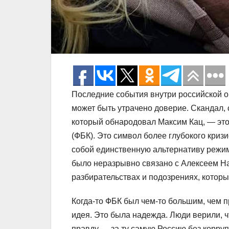
Последние события внутри российской оп
может быть утрачено доверие. Скандал
который обнародовал Максим Кац, — это
(ФБК). Это символ более глубокого криз
собой единственную альтернативу режим
было неразрывно связано с Алексеем На
разбирательствах и подозрениях, которы
Когда-то ФБК был чем-то большим, чем 
идея. Это была надежда. Люди верили, 
правду — за ту самую Россию без корруп