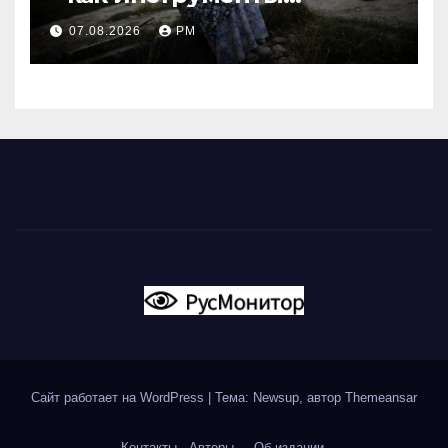
современной политики
07.08.2026
РМ
России
Сайт работает на WordPress
|
Тема: Newsup, автор
Themeansar
Контакты
Авторы
Об издании