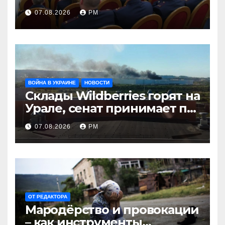
07.08.2026
РМ
ВОЙНА В УКРАИНЕ
НОВОСТИ
Склады Wildberries горят на
Урале, сенат принимает по
Грэму закон
07.08.2026
РМ
ОТ РЕДАКТОРА
Мародёрство и провокации
– как инструменты