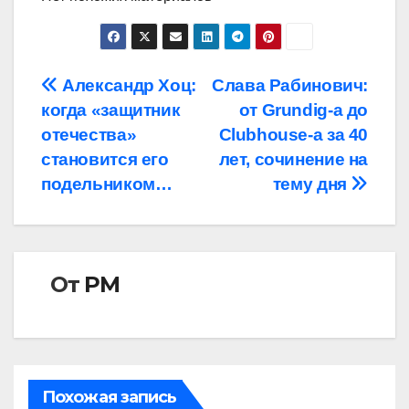
Навигация
Александр Хоц:
Слава Рабинович:
когда «защитник
от Grundig-а до
по
отечества»
Clubhouse-а за 40
записям
становится его
лет, сочинение на
подельником…
тему дня
От
РМ
Похожая запись