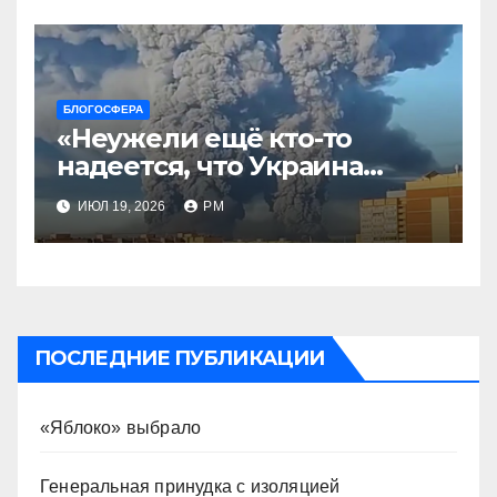
БЛОГОСФЕРА
«Неужели ещё кто-то
надеется, что Украина
будет действовать
ИЮЛ 19, 2026
РМ
непоследовательно?»
ПОСЛЕДНИЕ ПУБЛИКАЦИИ
«Яблоко» выбрало
Генеральная принудка с изоляцией