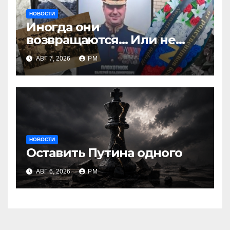
НОВОСТИ
Иногда они
возвращаются… Или не
возвращаются
АВГ 7, 2026
РМ
НОВОСТИ
Оставить Путина одного
АВГ 6, 2026
РМ