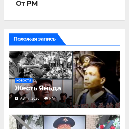
От
РМ
Похожая запись
НОВОСТИ
Жесть Яньда
АВГ 7, 2026
РМ