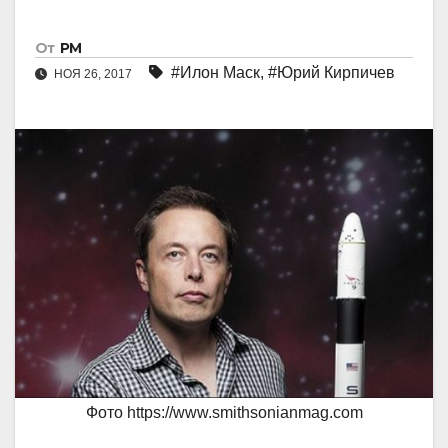
От
РМ
#Илон Маск
,
#Юрий Кирпичев
НОЯ 26, 2017
Фото https://www.smithsonianmag.com