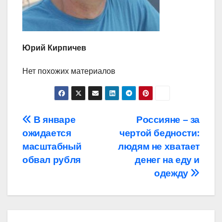
Юрий Кирпичев
Нет похожих материалов
Навигация
В январе
Россияне – за
ожидается
чертой бедности:
по
масштабный
людям не хватает
записям
обвал рубля
денег на еду и
одежду