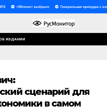
«Яблоко» выбрало
Генеральная принудка с изоляцией
ОБ ИЗДАНИИ
ич:
ский сценарий для
кономики в самом