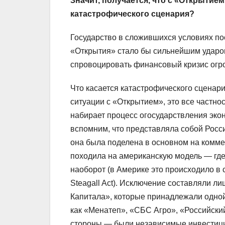
Значит, получается, что с «Открытие
катастрофического сценария?
Государство в сложившихся условиях пос
«Открытия» стало бы сильнейшим ударом
спровоцировать финансовый кризис ог
Что касается катастрофического сценария
ситуации с «Открытием», это все частно
набирает процесс огосударствления экон
вспомним, что представляла собой Росси
она была поделена в основном на комме
походила на американскую модель — где
наоборот (в Америке это происходило в
Steagall Act). Исключение составляли л
Капитала», которые принадлежали одной 
как «Менатеп», «СБС Агро», «Российски
стороны — были независимые инвестици