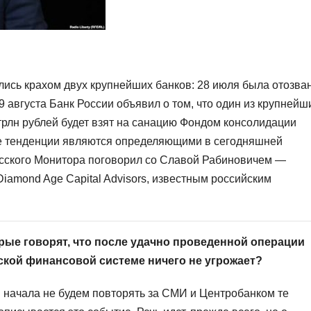
лись крахом двух крупнейших банков: 28 июля была отозва
9 августа Банк России объявил о том, что один из крупнейш
 трлн рублей будет взят на санацию Фондом консолидации
кие тенденции являются определяющими в сегодняшней
усского Монитора поговорил со Славой Рабиновичем —
iamond Age Capital Advisors, известным российским
рые говорят, что после удачно проведенной операции
ской финансовой системе ничего не угрожает?
я начала не будем повторять за СМИ и Центробанком те