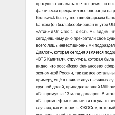
просуществовала какое-то время, но по
фактически прекратил все операции на
Brunswick был куплен швейцарским банк
банком (он был абсорбирован внутри UBS
«Атон» и UniCredit. То есть, мы видим, 
сегодняшнему дню прекратили свое суще
всего лишь инвестиционными подразделе
Диалог», которая сегодня является под
«ВТБ Капитал», структура, которая была
видно, что российская финансовая сфер
экономикой России, так как все осталь
примеру, ещё в начале двухтысячных с
крупной долей, принадлежавшей Millhou
«Газпрому» за 13 млрд долларов. В итог
«Газпромнефть» и является государствен
случаях, как история с ЮКОСом, которы
украдены и сейчас являются частью госу