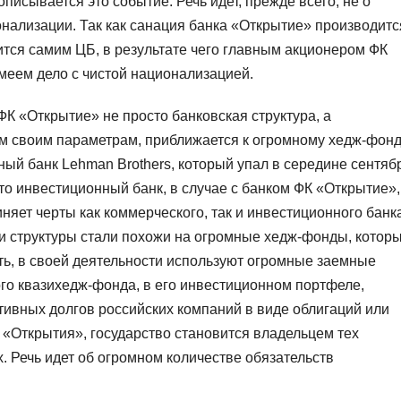
исывается это событие. Речь идет, прежде всего, не о
онализации. Так как санация банка «Открытие» производитс
ится самим ЦБ, в результате чего главным акционером ФК
меем дело с чистой национализацией.
 ФК «Открытие» не просто банковская структура, а
им своим параметрам, приближается к огромному хедж-фон
ый банк Lehman Brothers, который упал в середине сентяб
 это инвестиционный банк, в случае с банком ФК «Открытие»,
няет черты как коммерческого, так и инвестиционного банк
ти структуры стали похожи на огромные хедж-фонды, котор
ть, в своей деятельности используют огромные заемные
ого квазихедж-фонда, в его инвестиционном портфеле,
тивных долгов российских компаний в виде облигаций или
 «Открытия», государство становится владельцем тех
х. Речь идет об огромном количестве обязательств