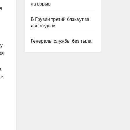
на взрыв
я
В Грузии третий блэкаут за
две недели
Генералы службы без тыла
ду
ря
а.
ые