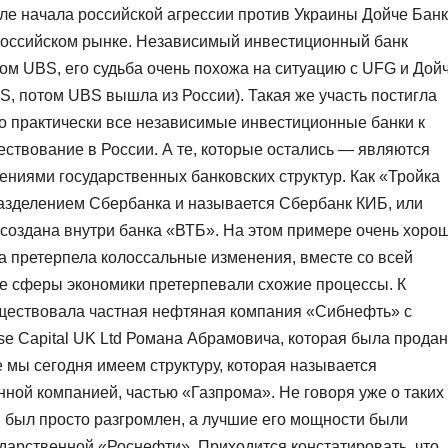
сле начала российской агрессии против Украины Дойче Банк
 российском рынке. Независимый инвестиционный банк
ом UBS, его судьба очень похожа на ситуацию с UFG и Дой
, потом UBS вышла из России). Такая же участь постигла
что практически все независимые инвестиционные банки к
ствование в России. А те, которые остались — являются
ниями государственных банковских структур. Как «Тройка
разделением Сбербанка и называется Сбербанк КИБ, или
 создана внутри банка «ВТБ». На этом примере очень хоро
а претерпела колоссальные изменения, вместе со всей
ные сферы экономики претерпевали схожие процессы. К
уществовала частная нефтяная компания «Сибнефть» с
se Capital UK Ltd Романа Абрамовича, которая была прода
е мы сегодня имеем структуру, которая называется
ной компанией, частью «Газпрома». Не говоря уже о таких
й был просто разгромлен, а лучшие его мощности были
дарственной «Роснефти». Приходится констатировать, что,