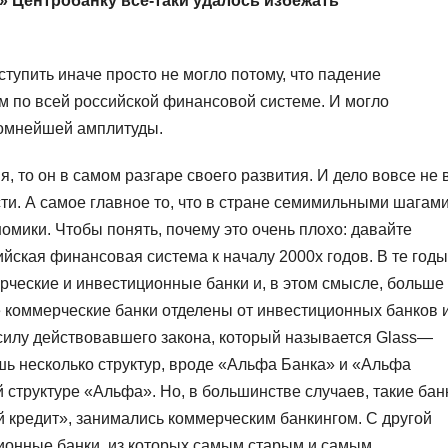
м» Центробанку все-таки удалось избежать
тупить иначе просто не могло потому, что падение
 по всей российской финансовой системе. И могло
ромнейшей амплитуды.
, то он в самом разгаре своего развития. И дело вовсе не 
сти. А самое главное то, что в стране семимильными шагам
омики. Чтобы понять, почему это очень плохо: давайте
йская финансовая система к началу 2000х годов. В те годы
рческие и инвестиционные банки и, в этом смысле, больше
 коммерческие банки отделены от инвестиционных банков 
 силу действовавшего закона, который называется Glass—
ишь несколько структур, вроде «Альфа Банка» и «Альфа
структуре «Альфа». Но, в большинстве случаев, такие бан
й кредит», занимались коммерческим банкингом. С другой
онные банки, из которых самым старым и самым