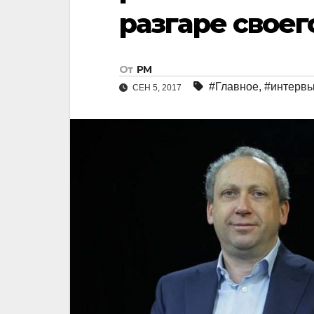
разгаре своег
От
РМ
#Главное
,
#интерв
СЕН 5, 2017