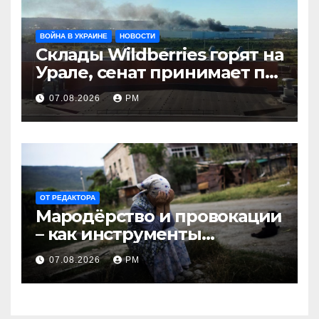
ВОЙНА В УКРАИНЕ
НОВОСТИ
Склады Wildberries горят на
Урале, сенат принимает по
Грэму закон
07.08.2026
РМ
ОТ РЕДАКТОРА
Мародёрство и провокации
– как инструменты
современной политики
07.08.2026
РМ
России