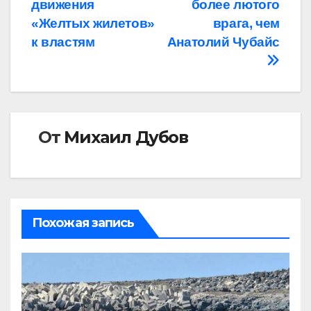
записям
движения
более лютого
«Желтых жилетов»
врага, чем
к властям
Анатолий Чубайс
От
Михаил Дубов
Похожая запись