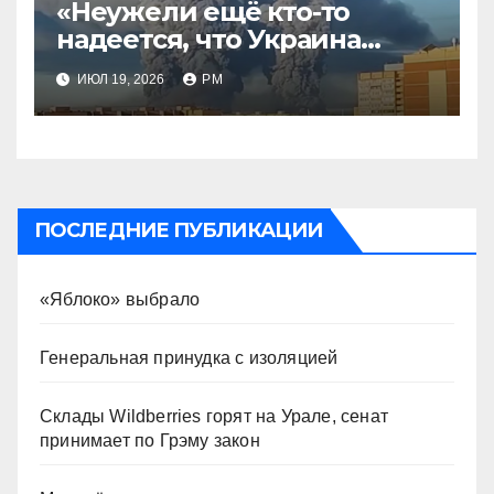
«Неужели ещё кто-то
надеется, что Украина
будет действовать
ИЮЛ 19, 2026
РМ
непоследовательно?»
ПОСЛЕДНИЕ ПУБЛИКАЦИИ
«Яблоко» выбрало
Генеральная принудка с изоляцией
Склады Wildberries горят на Урале, сенат
принимает по Грэму закон