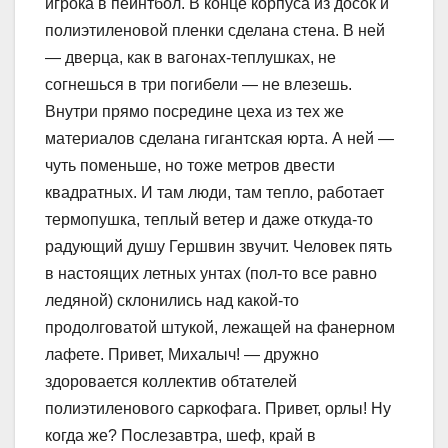
игрока в пейнтбол. В конце корпуса из досок и
полиэтиленовой пленки сделана стена. В ней
— дверца, как в вагонах-теплушках, не
согнешься в три погибели — не влезешь.
Внутри прямо посредине цеха из тех же
материалов сделана гигантская юрта. А ней —
чуть поменьше, но тоже метров двести
квадратных. И там люди, там тепло, работает
термопушка, теплый ветер и даже откуда-то
радующий душу Гершвин звучит. Человек пять
в настоящих летных унтах (пол-то все равно
ледяной) склонились над какой-то
продолговатой штукой, лежащей на фанерном
лафете. Привет, Михалыч! — дружно
здоровается коллектив обтателей
полиэтиленового саркофага. Привет, орлы! Ну
когда же? Послезавтра, шеф, край в