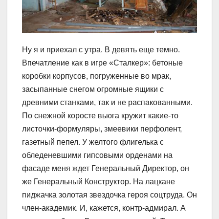
Ну я и приехал с утра. В девять еще темно.
Впечатление как в игре «Сталкер»: бетоные
коробки корпусов, погруженные во мрак,
засыпанные снегом огромные ящики с
древними станками, так и не распакованными.
По снежной коросте вьюга кружит какие-то
листочки-формуляры, змеевики перфолент,
газетный пепел. У желтого флигелька с
обледеневшими гипсовыми орденами на
фасаде меня ждет Генеральный Директор, он
же Генеральный Конструктор. На лацкане
пиджачка золотая звездочка героя соцтруда. Он
член-академик. И, кажется, контр-адмирал. А