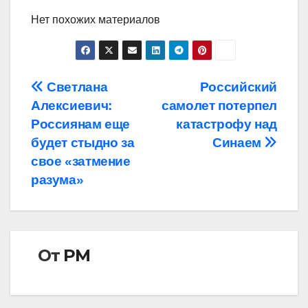
Нет похожих материалов
Навигация
Светлана
Российский
Алексиевич:
самолет потерпел
по
Россиянам еще
катастрофу над
записям
будет стыдно за
Синаем
свое «затмение
разума»
От
РМ