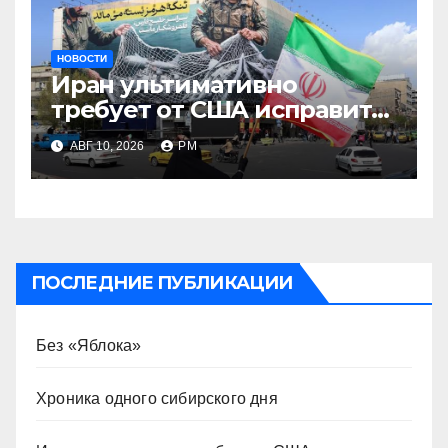
НОВОСТИ
Иран ультимативно
требует от США исправить
поведение
АВГ 10, 2026
РМ
ПОСЛЕДНИЕ ПУБЛИКАЦИИ
Без «Яблока»
Хроника одного сибирского дня