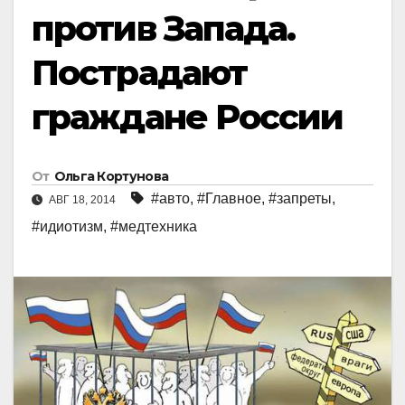
против Запада.
Пострадают
граждане России
От
Ольга Кортунова
#авто
,
#Главное
,
#запреты
,
АВГ 18, 2014
#идиотизм
,
#медтехника